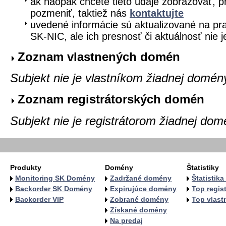
ak naopak chcete tieto údaje zobrazovať, pr
pozmeniť, taktiež nás
kontaktujte
uvedené informácie sú aktualizované na pra
SK-NIC, ale ich presnosť či aktuálnosť nie 
Zoznam vlastnených domén
Subjekt nie je vlastníkom žiadnej domén
Zoznam registrátorských domén
Subjekt nie je registrátorom žiadnej dom
Produkty
Domény
Štatistiky
Monitoring SK Domény
Zadržané domény
Štatistik
Backorder SK Domény
Expirujúce domény
Top regist
Backorder VIP
Zobrané domény
Top vlastn
Získané domény
Na predaj