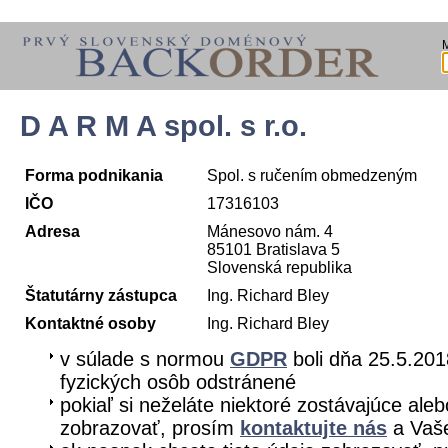
D A R M A spol. s r.o.
Forma podnikania
Spol. s ručením obmedzeným
IČO
17316103
Adresa
Mánesovo nám. 4
85101 Bratislava 5
Slovenská republika
Štatutárny zástupca
Ing. Richard Bley
Kontaktné osoby
Ing. Richard Bley
v súlade s normou
GDPR
boli dňa 25.5.201
fyzických osôb odstránené
pokiaľ si neželáte niektoré zostávajúce aleb
zobrazovať, prosím
kontaktujte nás
a Vaše