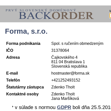
Forma, s.r.o.
Forma podnikania
Spol. s ručením obmedzeným
IČO
31378064
Adresa
Čajkovského 4
811 04 Bratislava 1
Slovenská republika
E-mail
hostmaster@forma.sk
Telefón
+421252493152
Štatutárny zástupca
Zdenko Tholt
Kontaktné osoby
Zdenko Tholt
Jana Maršíková
v súlade s normou
GDPR
boli dňa 25.5.201