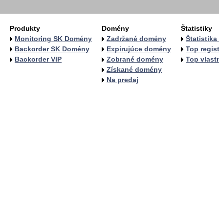
Produkty
Domény
Štatistiky
Monitoring SK Domény
Zadržané domény
Štatistik
Backorder SK Domény
Expirujúce domény
Top regist
Backorder VIP
Zobrané domény
Top vlastn
Získané domény
Na predaj