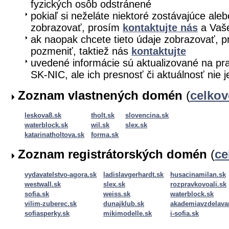
fyzických osôb odstránené
pokiaľ si neželáte niektoré zostávajúce aleb
zobrazovať, prosím
kontaktujte nás
a Vaše
ak naopak chcete tieto údaje zobrazovať, pr
pozmeniť, taktiež nás
kontaktujte
uvedené informácie sú aktualizované na pra
SK-NIC, ale ich presnosť či aktuálnosť nie 
Zoznam vlastnených domén
(
celko
leskova8.sk
tholt.sk
slovencina.sk
waterblock.sk
wil.sk
slex.sk
katarinatholtova.sk
forma.sk
Zoznam registrátorských domén
(
ce
vydavatelstvo-agora.sk
ladislavgerhardt.sk
husacinamilan.sk
westwall.sk
slex.sk
rozpravkovoali.sk
sofia.sk
weiss.sk
waterblock.sk
vilim-zuberec.sk
dunajklub.sk
akademiavzdelava
sofiasperky.sk
mikimodelle.sk
i-sofia.sk