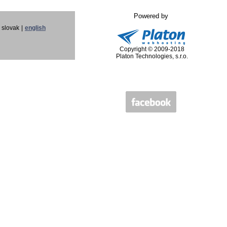
Powered by
slovak
|
english
Copyright © 2009-2018
Platon Technologies, s.r.o.