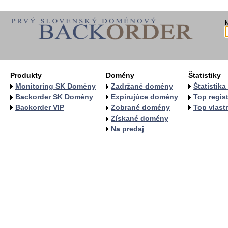
Produkty
Domény
Štatistiky
Monitoring SK Domény
Zadržané domény
Štatistik
Backorder SK Domény
Expirujúce domény
Top regist
Backorder VIP
Zobrané domény
Top vlastn
Získané domény
Na predaj