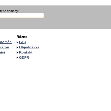
Meno domény:
Rôzne
a domén
FAQ
rátori
Objednávka
íci
Kontakt
GDPR