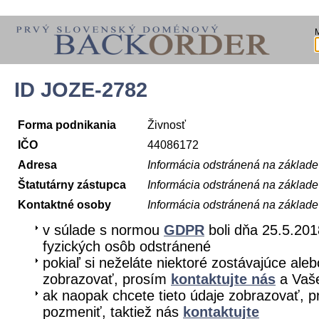
ID JOZE-2782
Forma podnikania
Živnosť
IČO
44086172
Adresa
Informácia odstránená na základ
Štatutárny zástupca
Informácia odstránená na základ
Kontaktné osoby
Informácia odstránená na základ
v súlade s normou
GDPR
boli dňa 25.5.201
fyzických osôb odstránené
pokiaľ si neželáte niektoré zostávajúce aleb
zobrazovať, prosím
kontaktujte nás
a Vaše
ak naopak chcete tieto údaje zobrazovať, pr
pozmeniť, taktiež nás
kontaktujte