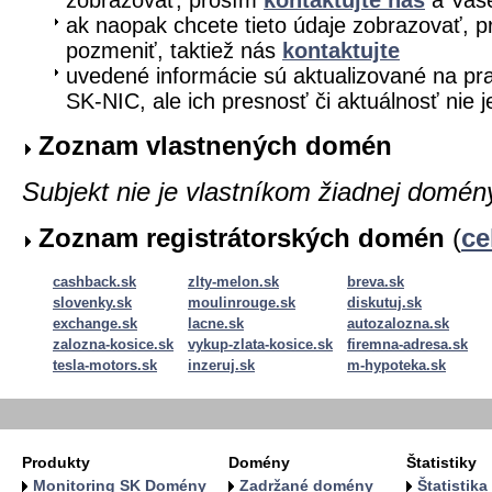
zobrazovať, prosím
kontaktujte nás
a Vaše
ak naopak chcete tieto údaje zobrazovať, pr
pozmeniť, taktiež nás
kontaktujte
uvedené informácie sú aktualizované na pra
SK-NIC, ale ich presnosť či aktuálnosť nie 
Zoznam vlastnených domén
Subjekt nie je vlastníkom žiadnej domén
Zoznam registrátorských domén
(
ce
cashback.sk
zlty-melon.sk
breva.sk
slovenky.sk
moulinrouge.sk
diskutuj.sk
exchange.sk
lacne.sk
autozalozna.sk
zalozna-kosice.sk
vykup-zlata-kosice.sk
firemna-adresa.sk
tesla-motors.sk
inzeruj.sk
m-hypoteka.sk
Produkty
Domény
Štatistiky
Monitoring SK Domény
Zadržané domény
Štatistik