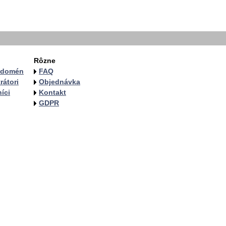
Rôzne
a domén
FAQ
rátori
Objednávka
íci
Kontakt
GDPR