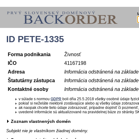
ID PETE-1335
Forma podnikania
Živnosť
IČO
41167198
Adresa
Informácia odstránená na základ
Štatutárny zástupca
Informácia odstránená na základ
Kontaktné osoby
Informácia odstránená na základ
v súlade s normou
GDPR
boli dňa 25.5.2018 všetky osobné údaje fyzi
pokiaľ si neželáte niektoré zostávajúce alebo aj všetky údaje zobrazov
ak naopak chcete tieto údaje zobrazovať, prípadne doplniť či pozmeniť,
uvedené informácie sú aktualizované na pravidelnej báze zo stránky SK
Zoznam vlastnených domén
Subjekt nie je vlastníkom žiadnej domény.