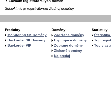
Zoznam registrátorských domén
Subjekt nie je registrátorom žiadnej domény.
Produkty
Domény
Štatistiky
Monitoring SK Domény
Zadržané domény
Štatistik
Backorder SK Domény
Expirujúce domény
Top regist
Backorder VIP
Zobrané domény
Top vlastn
Získané domény
Na predaj