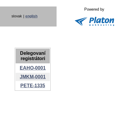
Powered by
slovak
|
english
Delegovaní
registrátori
EAHO-0001
JMKM-0001
PETE-1335