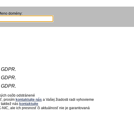
Meno domény:
e GDPR.
e GDPR.
e GDPR.
ckých osôb odstránené
ať, prosím
kontaktujte nás
a Vašej žiadosti radi vyhovieme
 taktiež nás
kontaktujte
-NIC, ale ich presnosť či aktuálnosť nie je garantovaná