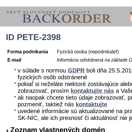
ID PETE-2398
Forma podnikania
Fyzická osoba (nepodnikateľ)
E-mail
Informácia odstránená na základe
v súlade s normou
GDPR
boli dňa 25.5.201
fyzických osôb odstránené
pokiaľ si neželáte niektoré zostávajúce aleb
zobrazovať, prosím
kontaktujte nás
a Vaše
ak naopak chcete tieto údaje zobrazovať, pr
pozmeniť, taktiež nás
kontaktujte
uvedené informácie sú aktualizované na pra
SK-NIC, ale ich presnosť či aktuálnosť nie 
Zoznam vlastnených domén