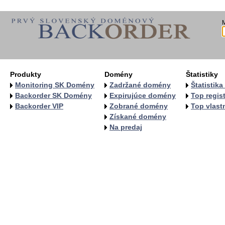
Produkty
Domény
Štatistiky
Monitoring SK Domény
Zadržané domény
Štatistik
Backorder SK Domény
Expirujúce domény
Top regist
Backorder VIP
Zobrané domény
Top vlastn
Získané domény
Na predaj