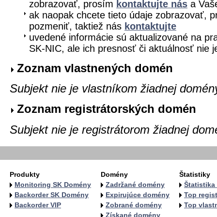
zobrazovať, prosím
kontaktujte nás
a Vaše
ak naopak chcete tieto údaje zobrazovať, pr
pozmeniť, taktiež nás
kontaktujte
uvedené informácie sú aktualizované na pra
SK-NIC, ale ich presnosť či aktuálnosť nie 
Zoznam vlastnených domén
Subjekt nie je vlastníkom žiadnej domén
Zoznam registrátorských domén
Subjekt nie je registrátorom žiadnej dom
Produkty
Domény
Štatistiky
Monitoring SK Domény
Zadržané domény
Štatistik
Backorder SK Domény
Expirujúce domény
Top regist
Backorder VIP
Zobrané domény
Top vlastn
Získané domény