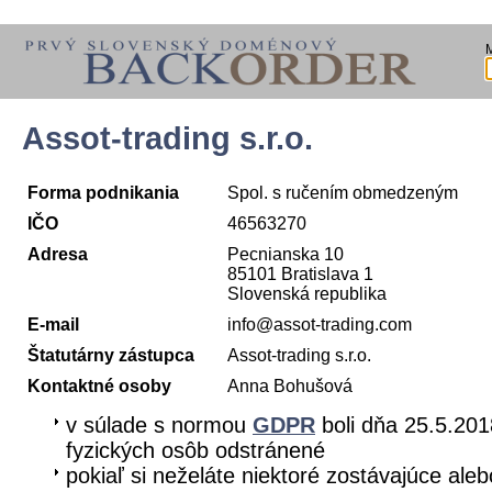
Assot-trading s.r.o.
Forma podnikania
Spol. s ručením obmedzeným
IČO
46563270
Adresa
Pecnianska 10
85101 Bratislava 1
Slovenská republika
E-mail
info@assot-trading.com
Štatutárny zástupca
Assot-trading s.r.o.
Kontaktné osoby
Anna Bohušová
v súlade s normou
GDPR
boli dňa 25.5.201
fyzických osôb odstránené
pokiaľ si neželáte niektoré zostávajúce aleb