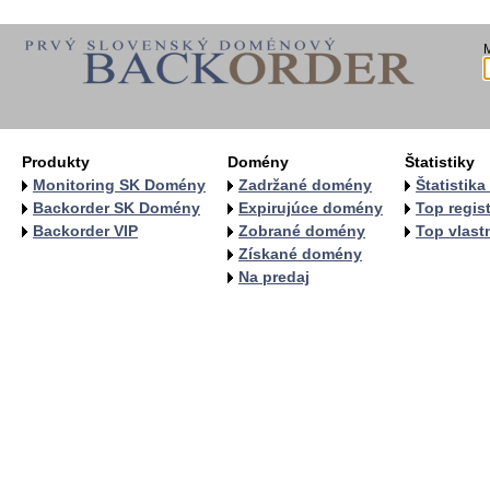
Produkty
Domény
Štatistiky
Monitoring SK Domény
Zadržané domény
Štatistik
Backorder SK Domény
Expirujúce domény
Top regist
Backorder VIP
Zobrané domény
Top vlastn
Získané domény
Na predaj