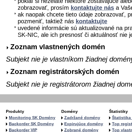
pokiaľ si neželáte niektoré zostávajúce aleb
zobrazovať, prosím
kontaktujte nás
a Vaše
ak naopak chcete tieto údaje zobrazovať, pr
pozmeniť, taktiež nás
kontaktujte
uvedené informácie sú aktualizované na pra
SK-NIC, ale ich presnosť či aktuálnosť nie 
Zoznam vlastnených domén
Subjekt nie je vlastníkom žiadnej domén
Zoznam registrátorských domén
Subjekt nie je registrátorom žiadnej dom
Produkty
Domény
Štatistiky
Monitoring SK Domény
Zadržané domény
Štatistik
Backorder SK Domény
Expirujúce domény
Top regist
Backorder VIP
Zobrané domény
Top vlastn