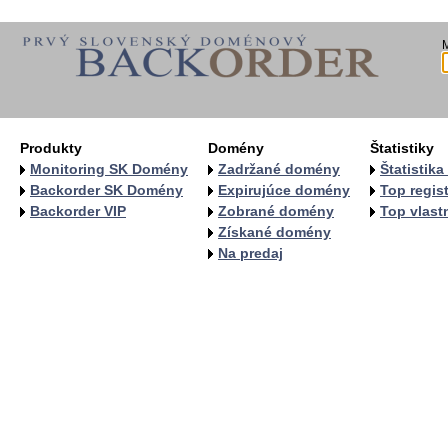
Produkty
Domény
Štatistiky
Monitoring SK Domény
Zadržané domény
Štatistik
Backorder SK Domény
Expirujúce domény
Top regist
Backorder VIP
Zobrané domény
Top vlastn
Získané domény
Na predaj