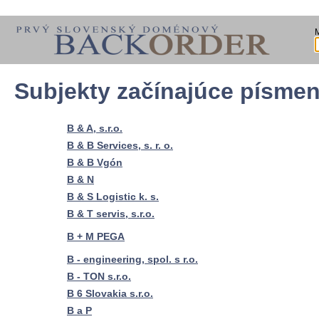
Subjekty začínajúce písme
B & A, s.r.o.
B & B Services, s. r. o.
B & B Vgón
B & N
B & S Logistic k. s.
B & T servis, s.r.o.
B + M PEGA
B - engineering, spol. s r.o.
B - TON s.r.o.
B 6 Slovakia s.r.o.
B a P