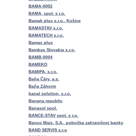
BAMA-0002
BAMA, spol. s r.o.
Bamak plus s.r.o., Košice
BAMASTAV s.r.o.
BAMATECH s.r.o.
Bamax plus
Bambas Slovakia s.r.o.
BAMB-0004
BAMEKO
BAMIPA, s.r.o.
Baňa Čáry, a.s.
Baňa Záhorie
banal solution, s.r.o.
Banana republic
Banasol spol.
BANCE-STAV spol. s r.o.
Banco Mais, S.A., pobočka zahraničnej banky
BAND SERVIS s.r.o