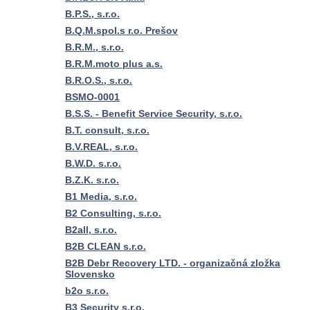
B.P.S., s.r.o.
B.Q.M.spol.s r.o. Prešov
B.R.M., s.r.o.
B.R.M.moto plus a.s.
B.R.O.S., s.r.o.
BSMO-0001
B.S.S. - Benefit Service Security, s.r.o.
B.T. consult, s.r.o.
B.V.REAL, s.r.o.
B.W.D. s.r.o.
B.Z.K. s.r.o.
B1 Media, s.r.o.
B2 Consulting, s.r.o.
B2all, s.r.o.
B2B CLEAN s.r.o.
B2B Debr Recovery LTD. - organizačná zložka
Slovensko
b2o s.r.o.
B3 Security s.r.o.