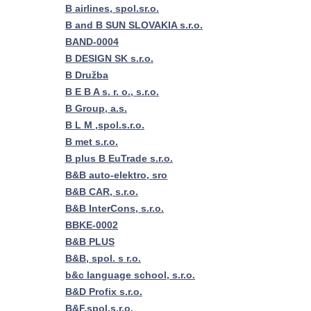
B airlines, spol.sr.o.
B and B SUN SLOVAKIA s.r.o.
BAND-0004
B DESIGN SK s.r.o.
B Družba
B E B A s. r. o., s.r.o.
B Group, a.s.
B L M ,spol.s.r.o.
B met s.r.o.
B plus B EuTrade s.r.o.
B&B auto-elektro, sro
B&B CAR, s.r.o.
B&B InterCons, s.r.o.
BBKE-0002
B&B PLUS
B&B, spol. s r.o.
b&c language school, s.r.o.
B&D Profix s.r.o.
B&F,spol.s.r.o.