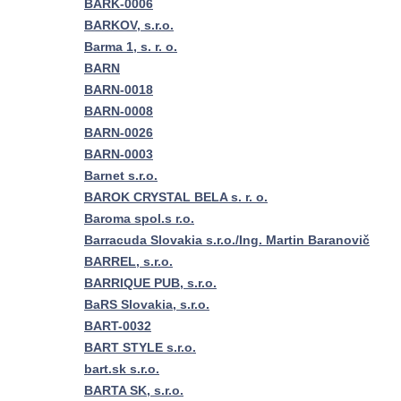
BARK-0006
BARKOV, s.r.o.
Barma 1, s. r. o.
BARN
BARN-0018
BARN-0008
BARN-0026
BARN-0003
Barnet s.r.o.
BAROK CRYSTAL BELA s. r. o.
Baroma spol.s r.o.
Barracuda Slovakia s.r.o./Ing. Martin Baranovič
BARREL, s.r.o.
BARRIQUE PUB, s.r.o.
BaRS Slovakia, s.r.o.
BART-0032
BART STYLE s.r.o.
bart.sk s.r.o.
BARTA SK, s.r.o.