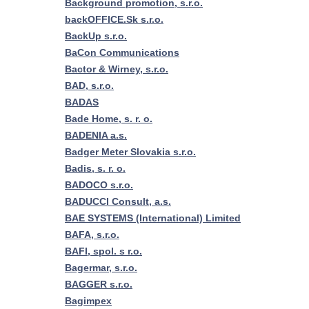
Background promotion, s.r.o.
backOFFICE.Sk s.r.o.
BackUp s.r.o.
BaCon Communications
Bactor & Wirney, s.r.o.
BAD, s.r.o.
BADAS
Bade Home, s. r. o.
BADENIA a.s.
Badger Meter Slovakia s.r.o.
Badis, s. r. o.
BADOCO s.r.o.
BADUCCI Consult, a.s.
BAE SYSTEMS (International) Limited
BAFA, s.r.o.
BAFI, spol. s r.o.
Bagermar, s.r.o.
BAGGER s.r.o.
Bagimpex