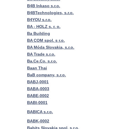
B4B Inkaso s.r.o.
B4BTechnologies, s.r.o.
B4YOU s.r.o.
BA - HOLZ s. r. o.
Ba Building
BA COM spol. s r.o.
BA Móda Slovakia, s.r.o.
BA Trade s.r.o.
Ba.Ce.Co. s.r.o.
Baan Thai
BaB company, s.r.o.
BABJ-0001
BABA-0003
BABE-0002
BABI-0001
BABICA s.r.o.
BABK-0002
Babits Slovakia spol. s.r.o.