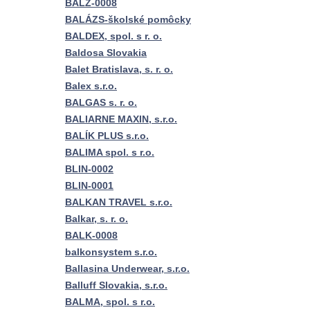
BALZ-0008
BALÁZS-školské pomôcky
BALDEX, spol. s r. o.
Baldosa Slovakia
Balet Bratislava, s. r. o.
Balex s.r.o.
BALGAS s. r. o.
BALIARNE MAXIN, s.r.o.
BALÍK PLUS s.r.o.
BALIMA spol. s r.o.
BLIN-0002
BLIN-0001
BALKAN TRAVEL s.r.o.
Balkar, s. r. o.
BALK-0008
balkonsystem s.r.o.
Ballasina Underwear, s.r.o.
Balluff Slovakia, s.r.o.
BALMA, spol. s r.o.