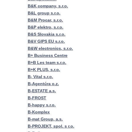
B&K company, s.r.o.
B&L group s.r.o.
B&M Procar, s.r.o.
B&P elektro, s.r.o.
B&S Slovakia s.r.o.
B&V GIPS EU s.r.o.
B&W electronics, s.r.o.
B+ Business Centre
B+B Les team s.r.o.
B+K PLUS, s.r.o.
B- Vital s.r.o.
B-Agentúra o.z.
B-ESTATE a.s.
B-FROST
B-happy s.r.o.
B-Komplex
B-mat Group, a.s.
B-PROJEKT, spol. s r.o.