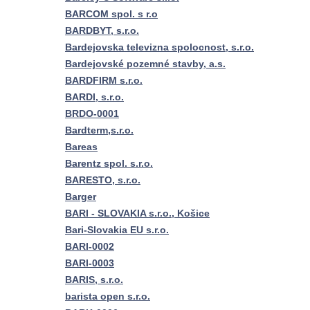
BARCOM spol. s r.o
BARDBYT, s.r.o.
Bardejovska televizna spolocnost, s.r.o.
Bardejovské pozemné stavby, a.s.
BARDFIRM s.r.o.
BARDI, s.r.o.
BRDO-0001
Bardterm,s.r.o.
Bareas
Barentz spol. s.r.o.
BARESTO, s.r.o.
Barger
BARI - SLOVAKIA s.r.o., Košice
Bari-Slovakia EU s.r.o.
BARI-0002
BARI-0003
BARIS, s.r.o.
barista open s.r.o.