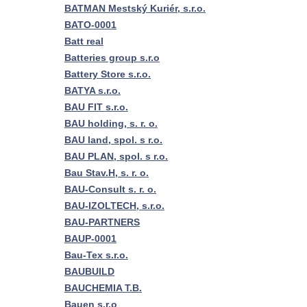
BATMAN Mestský Kuriér, s.r.o.
BATO-0001
Batt real
Batteries group s.r.o
Battery Store s.r.o.
BATYA s.r.o.
BAU FIT s.r.o.
BAU holding, s. r. o.
BAU land, spol. s r.o.
BAU PLAN, spol. s r.o.
Bau Stav.H, s. r. o.
BAU-Consult s. r. o.
BAU-IZOLTECH, s.r.o.
BAU-PARTNERS
BAUP-0001
Bau-Tex s.r.o.
BAUBUILD
BAUCHEMIA T.B.
Bauen s.r.o