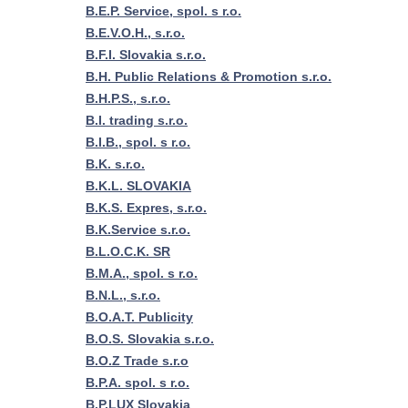
B.E.P. Service, spol. s r.o.
B.E.V.O.H., s.r.o.
B.F.I. Slovakia s.r.o.
B.H. Public Relations & Promotion s.r.o.
B.H.P.S., s.r.o.
B.I. trading s.r.o.
B.I.B., spol. s r.o.
B.K. s.r.o.
B.K.L. SLOVAKIA
B.K.S. Expres, s.r.o.
B.K.Service s.r.o.
B.L.O.C.K. SR
B.M.A., spol. s r.o.
B.N.L., s.r.o.
B.O.A.T. Publicity
B.O.S. Slovakia s.r.o.
B.O.Z Trade s.r.o
B.P.A. spol. s r.o.
B.P.LUX Slovakia