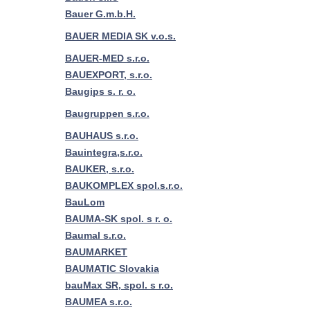
Bauer G.m.b.H.
BAUER MEDIA SK v.o.s.
BAUER-MED s.r.o.
BAUEXPORT, s.r.o.
Baugips s. r. o.
Baugruppen s.r.o.
BAUHAUS s.r.o.
Bauintegra,s.r.o.
BAUKER, s.r.o.
BAUKOMPLEX spol.s.r.o.
BauLom
BAUMA-SK spol. s r. o.
Baumal s.r.o.
BAUMARKET
BAUMATIC Slovakia
bauMax SR, spol. s r.o.
BAUMEA s.r.o.