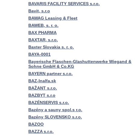
BAVARIS FACILITY SERVICES s.r.o.
Bavit, s.r.o
BAWAG Leasing & Fleet
BAWEB, s. r. o.
BAX PHARMA
BAXTAR, s.r.o.
Baxter Slovakia s. r. o.
BAYA-0001
Bayerische Flaschen-Glashuttenwerke Wiegand &
Sohne GmbH & Co.KG
BAYERN partner s.r.o.
BAZ-Inalfa.sk
BAŽANT s.r.o.
BAZBYT s.r.o
BAZÉNSERVIS s.r.o.
Bazény a sauny spol.s r.o.
Bazény SLOVENSKO s.r.o.
BAZOO
BAZZA s.r.o.