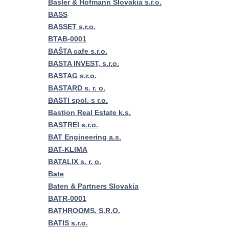
Basler & Hofmann Slovakia s.r.o.
BASS
BASSET s.r.o.
BTAB-0001
BAŠTA cafe s.r.o.
BASTA INVEST, s.r.o.
BASTAG s.r.o.
BASTARD s. r. o.
BASTI spol. s r.o.
Bastion Real Estate k.s.
BASTREI s.r.o.
BAT Engineering a.s.
BAT-KLIMA
BATALIX s. r. o.
Bate
Baten & Partners Slovakia
BATR-0001
BATHROOMS. S.R.O.
BATIS s.r.o.