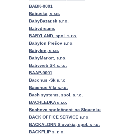
BABK-0001
Babuska, s.r.o.
BabyBazar.sk s.r.o.
Babydreams
BABYLAND, spol. s r.o.
Babylon Prešov s.r.o.
Babylon, s.r.o.
BabyMarket, s.r.o.
Babyweb SK s.r.o.
BAAP-0001
Bacchus -Sk s.r.o
Bacchus Vila s.r.o.
Bach systems, spol. s.r.o.
BACHLEDKA s.r.o.
Bachova spoločnosť na Slovenku
BACK OFFICE SERVICE s.r.o.
BACKALDRN Slovakia, spol. s r.o.
BACKFLIP s. r. o.