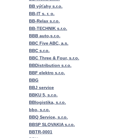
BB výťahy s.r.o.
BB-IT s. r. o.
BB-Relax s.r.o.
BB-TECHNIK s.r.o.
BBB auto,s.r.o.
BBC Five ABC, a.s.
BBC s.r.o.
BBC Three & Four, s.r.o.
BBDistribution s.r.o.
BBF elektro s.r.o.
BBG
BBJ service
BBKU 5, s.r.o.
BBlogistika, s.r.o.
bbo, s.r.o.
BBQ Service, s.r.o.
BBSP SLOVAKIA s.r.o.
BBTR-0001