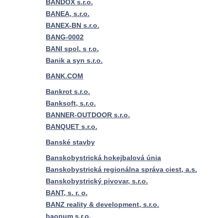
BANDOX s.r.o.
BANEA, s.r.o.
BANEX-BN s.r.o.
BANG-0002
BANI spol. s r.o.
Banik a syn s.r.o.
BANK.COM
Bankrot s.r.o.
Banksoft, s.r.o.
BANNER-OUTDOOR s.r.o.
BANQUET s.r.o.
Banské stavby
Banskobystrická hokejbalová únia
Banskobystrická regionálna správa ciest, a.s.
Banskobystrický pivovar, s.r.o.
BANT, s. r. o.
BANZ reality & development, s.r.o.
baonum s.r.o.