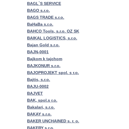
BAGL`S SERVICE
BAGO s.r.o.
BAGS TRADE s.r.o.
BaHaBa s.r.o.
BAHCO Tools, s.r.o. OZ SK
BAIKAL LOGISTICS, s.r.o.
Bajan Gold s.r.o.
BAJN-0001
Bajkom k tajchom
BAJKONUR s.r.o.
BAJOPROJEKT spol. s r.o.
Bajtis, s.r.o.
BAJU-0002
BAJVET
BAK, spol.s r.o.
Bakalari, s.r.o.
BAKAY s.r.o.
BAKER UNCHAINED s. r. o.
BAKERY s.r.o.