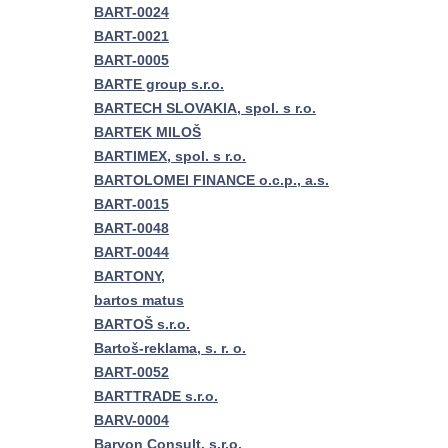
BART-0024
BART-0021
BART-0005
BARTE group s.r.o.
BARTECH SLOVAKIA, spol. s r.o.
BARTEK MILOŠ
BARTIMEX, spol. s r.o.
BARTOLOMEI FINANCE o.c.p., a.s.
BART-0015
BART-0048
BART-0044
BARTONY,
bartos matus
BARTOŠ s.r.o.
Bartoš-reklama, s. r. o.
BART-0052
BARTTRADE s.r.o.
BARV-0004
Baryon Consult, s.r.o.