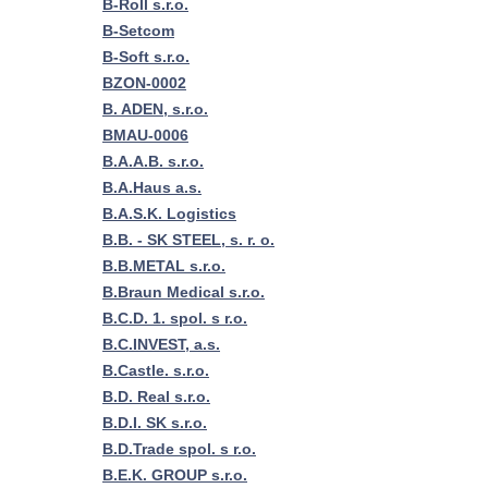
B-Roll s.r.o.
B-Setcom
B-Soft s.r.o.
BZON-0002
B. ADEN, s.r.o.
BMAU-0006
B.A.A.B. s.r.o.
B.A.Haus a.s.
B.A.S.K. Logistics
B.B. - SK STEEL, s. r. o.
B.B.METAL s.r.o.
B.Braun Medical s.r.o.
B.C.D. 1. spol. s r.o.
B.C.INVEST, a.s.
B.Castle. s.r.o.
B.D. Real s.r.o.
B.D.I. SK s.r.o.
B.D.Trade spol. s r.o.
B.E.K. GROUP s.r.o.