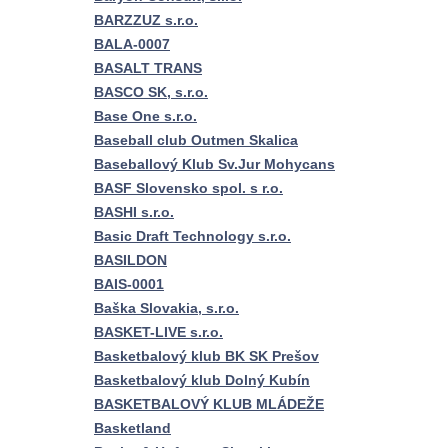
BARZZUZ s.r.o.
BALA-0007
BASALT TRANS
BASCO SK, s.r.o.
Base One s.r.o.
Baseball club Outmen Skalica
Baseballový Klub Sv.Jur Mohycans
BASF Slovensko spol. s r.o.
BASHI s.r.o.
Basic Draft Technology s.r.o.
BASILDON
BAIS-0001
Baška Slovakia, s.r.o.
BASKET-LIVE s.r.o.
Basketbalový klub BK SK Prešov
Basketbalový klub Dolný Kubín
BASKETBALOVÝ KLUB MLÁDEŽE
Basketland