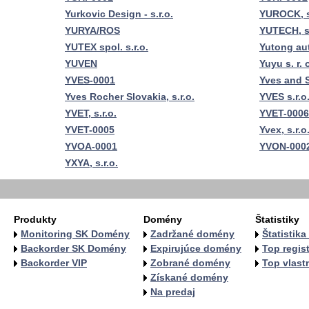
Yurkovic Design - s.r.o.
YUROCK, s
YURYA/ROS
YUTECH, s.
YUTEX spol. s.r.o.
Yutong aut
YUVEN
Yuyu s. r. 
YVES-0001
Yves and S
Yves Rocher Slovakia, s.r.o.
YVES s.r.o
YVET, s.r.o.
YVET-0006
YVET-0005
Yvex, s.r.o
YVOA-0001
YVON-000
YXYA, s.r.o.
Produkty
Domény
Štatistiky
Monitoring SK Domény
Zadržané domény
Štatistik
Backorder SK Domény
Expirujúce domény
Top regist
Backorder VIP
Zobrané domény
Top vlastn
Získané domény
Na predaj