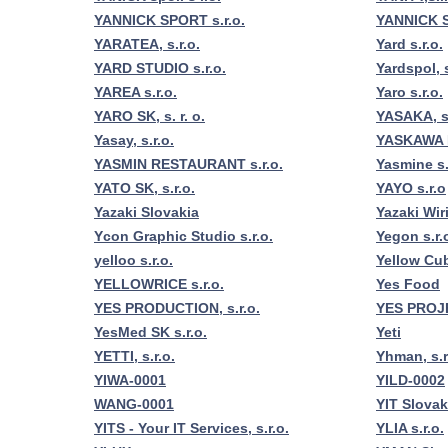
YANNICK SPORT s.r.o.
YANNICK S
YARATEA, s.r.o.
Yard s.r.o.
YARD STUDIO s.r.o.
Yardspol, s
YAREA s.r.o.
Yaro s.r.o.
YARO SK, s. r. o.
YASAKA, s.
Yasay, s.r.o.
YASKAWA I
YASMIN RESTAURANT s.r.o.
Yasmine s.
YATO SK, s.r.o.
YAYO s.r.o
Yazaki Slovakia
Yazaki Wir
Ycon Graphic Studio s.r.o.
Yegon s.r.
yelloo s.r.o.
Yellow Cub
YELLOWRICE s.r.o.
Yes Food
YES PRODUCTION, s.r.o.
YES PROJ
YesMed SK s.r.o.
Yeti
YETTI, s.r.o.
Yhman, s.r
YIWA-0001
YILD-0002
WANG-0001
YIT Slovak
YITS - Your IT Services, s.r.o.
YLIA s.r.o.