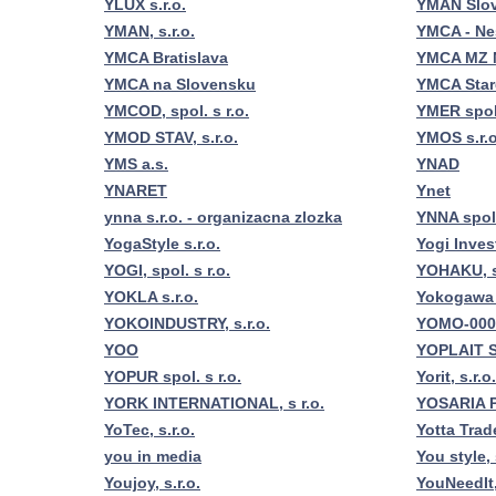
YLUX s.r.o.
YMAN Slova
YMAN, s.r.o.
YMCA - Ne
YMCA Bratislava
YMCA MZ 
YMCA na Slovensku
YMCA Star
YMCOD, spol. s r.o.
YMER spol.
YMOD STAV, s.r.o.
YMOS s.r.o
YMS a.s.
YNAD
YNARET
Ynet
ynna s.r.o. - organizacna zlozka
YNNA spol.
YogaStyle s.r.o.
Yogi Invest
YOGI, spol. s r.o.
YOHAKU, s
YOKLA s.r.o.
Yokogawa 
YOKOINDUSTRY, s.r.o.
YOMO-000
YOO
YOPLAIT S
YOPUR spol. s r.o.
Yorit, s.r.o.
YORK INTERNATIONAL, s r.o.
YOSARIA 
YoTec, s.r.o.
Yotta Trade
you in media
You style, 
Youjoy, s.r.o.
YouNeedIt, 