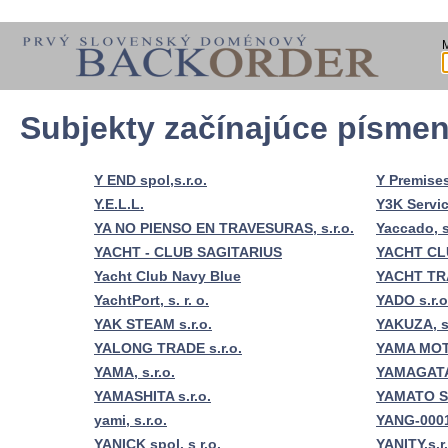
Subjekty začínajúce písme
Y END spol,s.r.o.
Y Premises,
Y.E.L.L.
Y3K Service
YA NO PIENSO EN TRAVESURAS, s.r.o.
Yaccado, s
YACHT - CLUB SAGITARIUS
YACHT CL
Yacht Club Navy Blue
YACHT TRA
YachtPort, s. r. o.
YADO s.r.o
YAK STEAM s.r.o.
YAKUZA, s.
YALONG TRADE s.r.o.
YAMA MOTO
YAMA, s.r.o.
YAMAGAT
YAMASHITA s.r.o.
YAMATO SK
yami, s.r.o.
YANG-000
YANICK spol. s r.o.
YANITY,s.r.