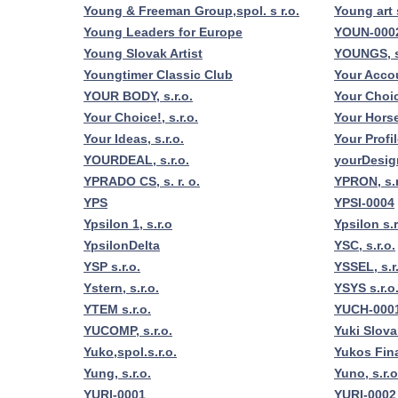
Young & Freeman Group,spol. s r.o.
Young art
Young Leaders for Europe
YOUN-000
Young Slovak Artist
YOUNGS, s
Youngtimer Classic Club
Your Accou
YOUR BODY, s.r.o.
Your Choic
Your Choice!, s.r.o.
Your Horse,
Your Ideas, s.r.o.
Your Profi
YOURDEAL, s.r.o.
yourDesig
YPRADO CS, s. r. o.
YPRON, s.r
YPS
YPSI-0004
Ypsilon 1, s.r.o
Ypsilon s.r
YpsilonDelta
YSC, s.r.o.
YSP s.r.o.
YSSEL, s.r
Ystern, s.r.o.
YSYS s.r.o
YTEM s.r.o.
YUCH-000
YUCOMP, s.r.o.
Yuki Slovak
Yuko,spol.s.r.o.
Yukos Fin
Yung, s.r.o.
Yuno, s.r.o
YURI-0001
YURI-0002