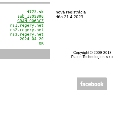
            4772.sk
nová registrácia
        
sub_1303890
dňa 21.4.2023
        
GRAN-0063CZ
    ns1.regery.net

    ns2.regery.net

    ns3.regery.net

        2024-04-20

                 OK
Copyright © 2009-2018
Platon Technologies, s.r.o.