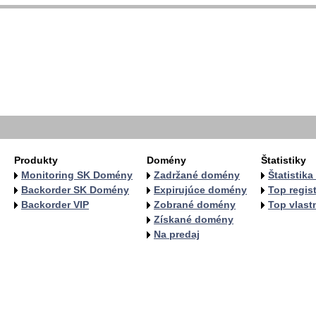
Produkty
Domény
Štatistiky
Monitoring SK Domény
Zadržané domény
Štatistik
Backorder SK Domény
Expirujúce domény
Top regist
Backorder VIP
Zobrané domény
Top vlastn
Získané domény
Na predaj