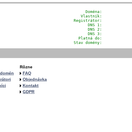
              Doména: 
           
            Vlastník:            
         Registrátor:            
                DNS 1:             
                DNS 2:             
                DNS 3:             
           Platná do:             
         Stav domény:            
Rôzne
a domén
FAQ
rátori
Objednávka
íci
Kontakt
GDPR