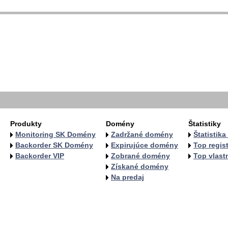
  
  
  
   
   
   
  
  
Produkty
Domény
Štatistiky
Monitoring SK Domény
Zadržané domény
Štatistik
Backorder SK Domény
Expirujúce domény
Top regist
Backorder VIP
Zobrané domény
Top vlastn
Získané domény
Na predaj