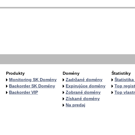
  
  
  
   
   
   
  
  
Produkty
Domény
Štatistiky
Monitoring SK Domény
Zadržané domény
Štatistik
Backorder SK Domény
Expirujúce domény
Top regist
Backorder VIP
Zobrané domény
Top vlastn
Získané domény
Na predaj