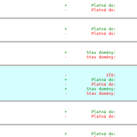
+          Platná do:        
-          Platná do:        
+          Platná do:        
-          Platná do:        
+        Stav domény:        
-        Stav domény:        
-                IČO:        
+          Platná do:        
-          Platná do:        
+        Stav domény:        
-        Stav domény:        
+          Platná do:        
-          Platná do:        
+          Platná do:        