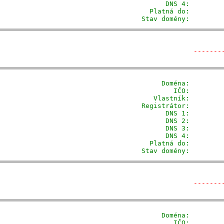
                DNS 4:         
           Platná do:         
         Stav domény:        
-------
              Doména: 
       
                 IČO:         
            Vlastník:        
         Registrátor:        
                DNS 1:         
                DNS 2:         
                DNS 3:         
                DNS 4:         
           Platná do:         
         Stav domény:        
-------
              Doména: 
       
                 IČO:         