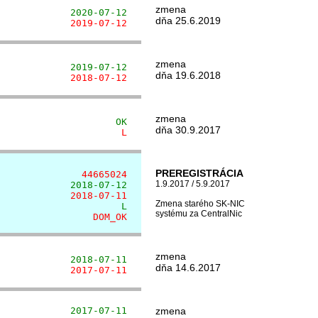
zmena
             2020-07-12
dňa 25.6.2019
             2019-07-12
zmena
             2019-07-12
dňa 19.6.2018
             2018-07-12
zmena
                     OK
dňa 30.9.2017
                      L
PREREGISTRÁCIA
               44665024
1.9.2017 / 5.9.2017
             2018-07-12
             2018-07-11
Zmena starého SK-NIC
                      L
systému za CentralNic
                 DOM_OK
zmena
             2018-07-11
dňa 14.6.2017
             2017-07-11
             2017-07-11
zmena