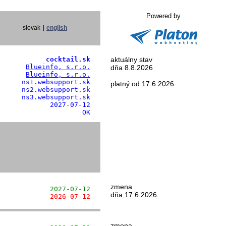
Powered by
slovak
|
english
            cocktail.sk
aktuálny stav
       
Blueinfo, s.r.o.
dňa 8.8.2026
       
Blueinfo, s.r.o.
     ns1.websupport.sk

platný od 17.6.2026
     ns2.websupport.sk

     ns3.websupport.sk

            2027-07-12

                     OK
zmena
             2027-07-12
dňa 17.6.2026
             2026-07-12
zmena