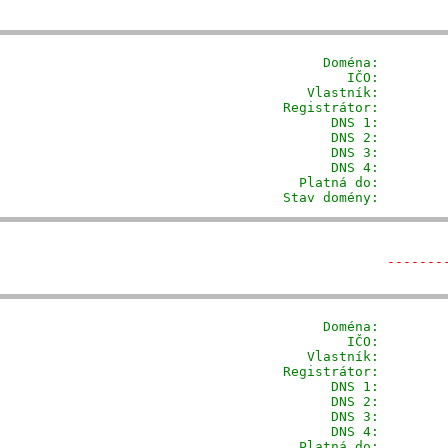
              Doména: 
       
                 IČO:         
            Vlastník:        
         Registrátor:        
                DNS 1:         
                DNS 2:         
                DNS 3:         
                DNS 4:         
           Platná do:         
         Stav domény:        
-------
              Doména: 
       
                 IČO:         
            Vlastník:        
         Registrátor:        
                DNS 1:         
                DNS 2:         
                DNS 3:         
                DNS 4:         
           Platná do:         