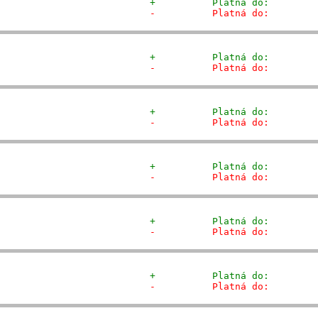
+          Platná do:        
-          Platná do:        
+          Platná do:        
-          Platná do:        
+          Platná do:        
-          Platná do:        
+          Platná do:        
-          Platná do:        
+          Platná do:        
-          Platná do:        
+          Platná do:        
-          Platná do:        