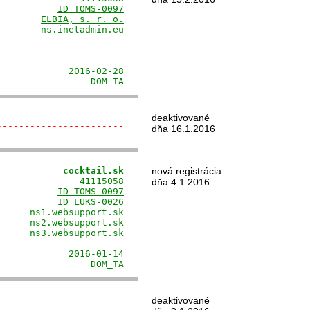
           
ID TOMS-0097
        
ELBIA, s. r. o.
       ns.inetadmin.eu

                      

                      

                      

            2016-02-28

                 DOM_TA
deaktivované
-----------------------
dňa 16.1.2016
            cocktail.sk
nová registrácia
              41115058

dňa 4.1.2016
           
ID TOMS-0097
           
ID LUKS-0026
     ns1.websupport.sk

     ns2.websupport.sk

     ns3.websupport.sk

                      

            2016-01-14

                 DOM_TA
deaktivované
-----------------------