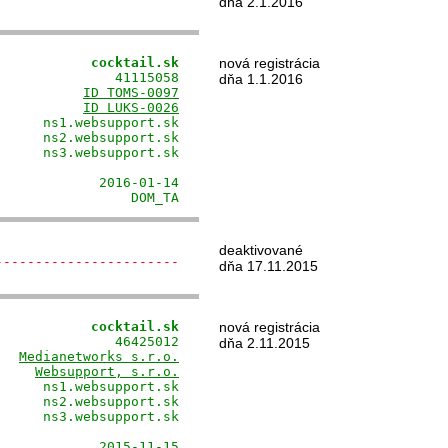
dňa 2.1.2016
            cocktail.sk
nová registrácia
              41115058

dňa 1.1.2016
           
ID TOMS-0097
           
ID LUKS-0026
     ns1.websupport.sk

     ns2.websupport.sk

     ns3.websupport.sk

                      

            2016-01-14

                 DOM_TA
deaktivované
-----------------------
dňa 17.11.2015
            cocktail.sk
nová registrácia
              46425012

dňa 2.11.2015
   
Medianetworks s.r.o.
     
Websupport, s.r.o.
     ns1.websupport.sk

     ns2.websupport.sk

     ns3.websupport.sk

                      

            2015-11-15
