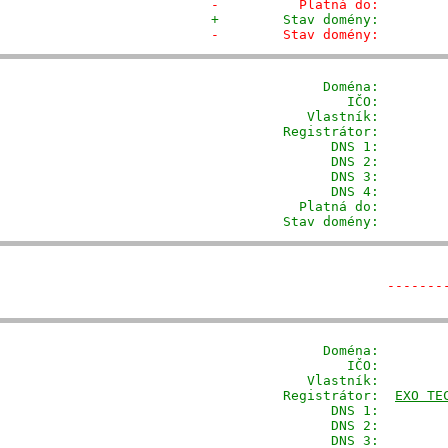
-          Platná do:        
+        Stav domény:        
-        Stav domény:        
              Doména: 
       
                 IČO:         
            Vlastník:        
         Registrátor:        
                DNS 1:         
                DNS 2:         
                DNS 3:         
                DNS 4:         
           Platná do:         
         Stav domény:        
-------
              Doména: 
       
                 IČO:         
            Vlastník:        
         Registrátor:  
EXO TE
                DNS 1:         
                DNS 2:         
                DNS 3:         