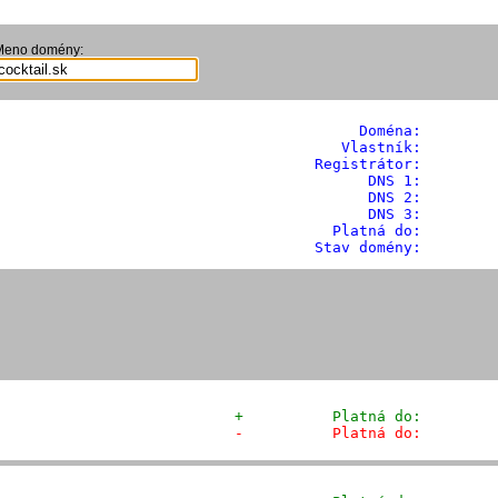
Meno domény:
              Doména: 
       
            Vlastník:        
         Registrátor:        
                DNS 1:         
                DNS 2:         
                DNS 3:         
           Platná do:         
         Stav domény:        
+          Platná do:        
-          Platná do:        