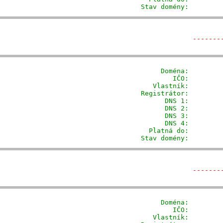
         Stav domény:        
-------
              Doména: 
       
                 IČO:         
            Vlastník:        
         Registrátor:        
                DNS 1:         
                DNS 2:         
                DNS 3:         
                DNS 4:         
           Platná do:         
         Stav domény:        
-------
              Doména: 
       
                 IČO:         
            Vlastník:        