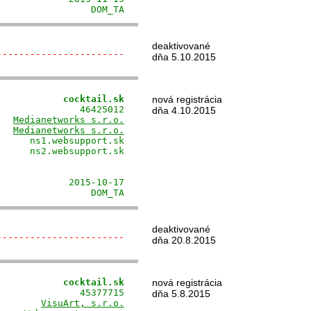
                 DOM_TA
deaktivované
-----------------------
dňa 5.10.2015
            cocktail.sk
nová registrácia
              46425012

dňa 4.10.2015
   
Medianetworks s.r.o.
   
Medianetworks s.r.o.
     ns1.websupport.sk

     ns2.websupport.sk

                      

                      

            2015-10-17

                 DOM_TA
deaktivované
-----------------------
dňa 20.8.2015
            cocktail.sk
nová registrácia
              45377715

dňa 5.8.2015
        
VisuArt, s.r.o.