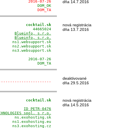
             2016-07-26
dňa 14.7.2016
                 DOM_OK
                 DOM_TA
            cocktail.sk
nová registrácia
              44665024

dňa 13.7.2016
       
Blueinfo, s.r.o.
       
Blueinfo, s.r.o.
     ns1.websupport.sk

     ns2.websupport.sk

     ns3.websupport.sk

                      

            2016-07-26

                 DOM_TA
deaktivované
-----------------------
dňa 29.5.2016
            cocktail.sk
nová registrácia
                      

dňa 14.5.2016
           
ID PETR-0476
CHNOLOGIES spol. s r.o.
      ns.exohosting.sk

     ns1.exohosting.eu

     ns3.exohosting.cz
