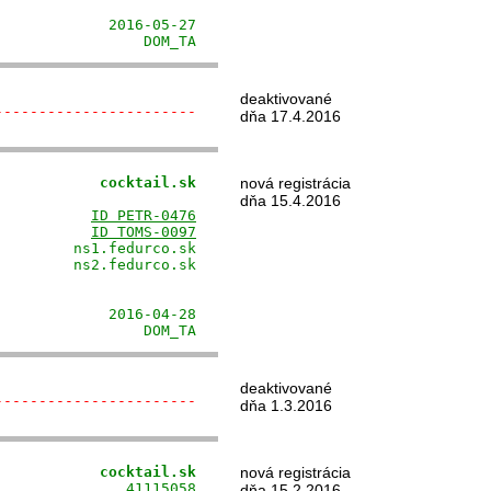
                      

            2016-05-27

                 DOM_TA
deaktivované
-----------------------
dňa 17.4.2016
            cocktail.sk
nová registrácia
                      

dňa 15.4.2016
           
ID PETR-0476
           
ID TOMS-0097
        ns1.fedurco.sk

        ns2.fedurco.sk

                      

                      

            2016-04-28

                 DOM_TA
deaktivované
-----------------------
dňa 1.3.2016
            cocktail.sk
nová registrácia
              41115058

dňa 15.2.2016