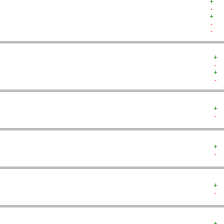
+  
-  
+  
-  
-  
+ 
- 
+ 
- 
+ 
- 
+ 
- 
+ 
- 
+ 