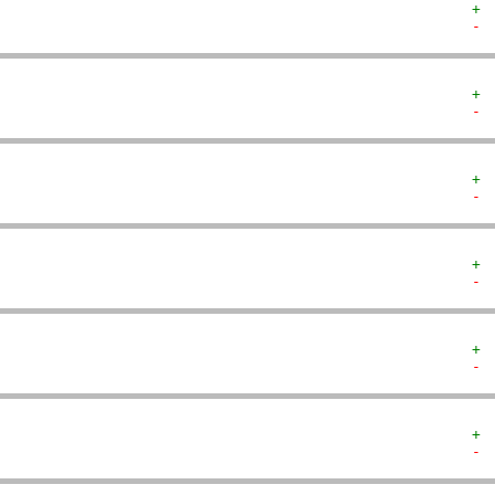
+ 
- 
+ 
- 
+ 
- 
+ 
- 
+ 
- 
+ 
- 