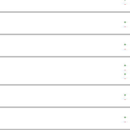
- 
+ 
- 
+ 
- 
+ 
- 
+ 
- 
+ 
- 
+ 
- 