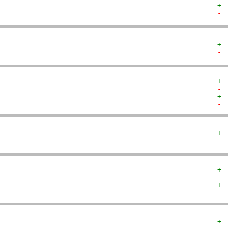
+ 
- 
+ 
- 
+ 
- 
+ 
- 
+ 
- 
+ 
- 
+ 
- 
+ 