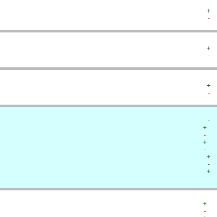
+ 
- 
+ 
- 
+ 
- 
- 
+  
-  
+  
-  
+ 
- 
+ 
- 
+  
-  