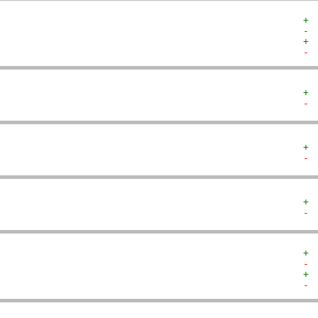
+ 
- 
+ 
- 
+ 
- 
+ 
- 
+ 
- 
+ 
- 
+ 
- 