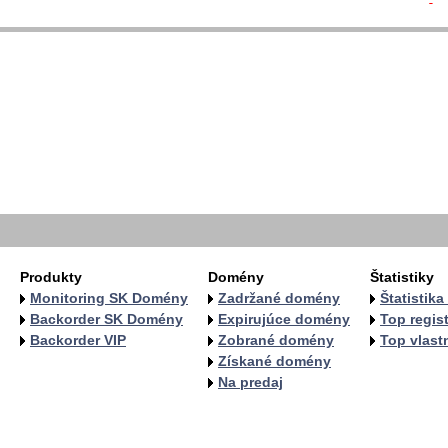
- 
  
  
  
  
   
   
   
   
  
  
Produkty
Domény
Štatistiky
Monitoring SK Domény
Zadržané domény
Štatistik
Backorder SK Domény
Expirujúce domény
Top regist
Backorder VIP
Zobrané domény
Top vlastn
Získané domény
Na predaj