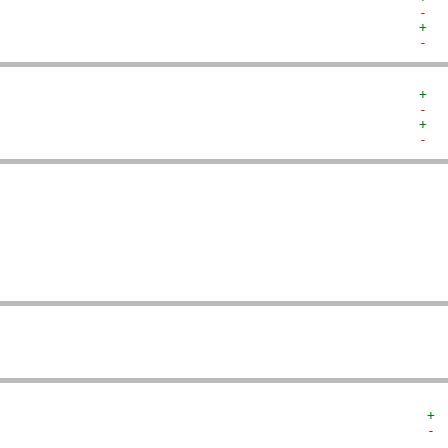
-  
+  
-  
+  
-  
+  
-  
  
  
  
   
   
  
  
+ 
- 