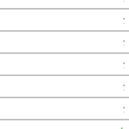
- 
+ 
- 
+ 
- 
+ 
- 
+ 
- 
+ 
- 
+  