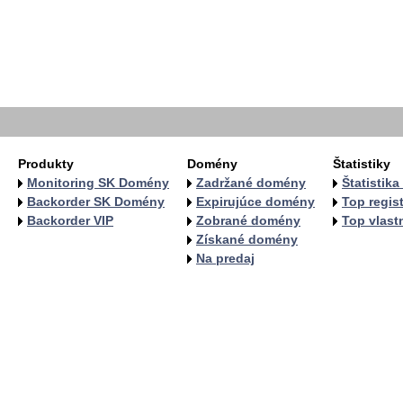
  
   
   
   
   
  
  
Produkty
Domény
Štatistiky
Monitoring SK Domény
Zadržané domény
Štatistik
Backorder SK Domény
Expirujúce domény
Top regist
Backorder VIP
Zobrané domény
Top vlastn
Získané domény
Na predaj