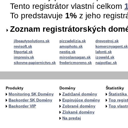
Tento registrátor vlastní celkom
To predstavuje
1%
z jeho regist
Zoznam registrátorských dom
jlbeautysolutions.sk
pizzadelizia.sk
drevostroj.sk
revisoft.sk
amophoto.sk
komercnyagent.sk
fitportal.sk
nestiq.sk
lafonti.sk
impresiv.sk
miroslavsagan.sk
izoweld.sk
sikovne-papiernictvo.sk
fredericmoreno.sk
najpotlac.sk
Produkty
Domény
Štatistiky
Monitoring SK Domény
Zadržané domény
Štatistik
Backorder SK Domény
Expirujúce domény
Top regist
Backorder VIP
Zobrané domény
Top vlastn
Získané domény
Na predaj