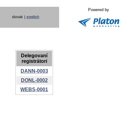
Powered by
slovak
|
english
Delegovaní
registrátori
DANN-0003
DONL-0002
WEBS-0001