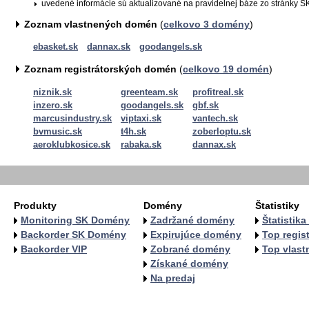
uvedené informácie sú aktualizované na pravidelnej báze zo stránky SK
Zoznam vlastnených domén
(
celkovo 3 domény
)
ebasket.sk
dannax.sk
goodangels.sk
Zoznam registrátorských domén
(
celkovo 19 domén
)
niznik.sk
greenteam.sk
profitreal.sk
inzero.sk
goodangels.sk
gbf.sk
marcusindustry.sk
viptaxi.sk
vantech.sk
bvmusic.sk
t4h.sk
zoberloptu.sk
aeroklubkosice.sk
rabaka.sk
dannax.sk
Produkty
Domény
Štatistiky
Monitoring SK Domény
Zadržané domény
Štatistik
Backorder SK Domény
Expirujúce domény
Top regist
Backorder VIP
Zobrané domény
Top vlastn
Získané domény
Na predaj