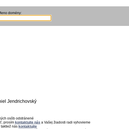
Meno domény:
niel Jendrichovský
ckých osôb odstránené
ať, prosím
kontaktujte nás
a Vašej žiadosti radi vyhovieme
 taktiež nás
kontaktujte