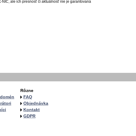
-NIC, ale ich presnosť či aktuálnosť nie je garantovaná
Rôzne
a domén
FAQ
rátori
Objednávka
íci
Kontakt
GDPR