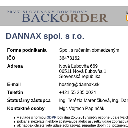
DANNAX spol. s r.o.
Forma podnikania
Spol. s ručením obmedzeným
IČO
36473162
Adresa
Nová Ľubovňa 669
06511 Nová Ľubovňa 1
Slovenská republika
E-mail
hosting@dannax.sk
Telefón
+421 55 285 0024
Štatutárny zástupca
Ing. Terézia Marenčíková, Ing. Da
Kontaktné osoby
Mgr. Vojtech Papinčák
v súlade s normou
GDPR
boli dňa 25.5.2018 všetky osobné údaje fyzi
pokiaľ si neželáte niektoré zostávajúce alebo aj všetky údaje zobrazov
ak naopak chcete tieto údaje zobrazovať, prípadne doplniť či pozmeniť,