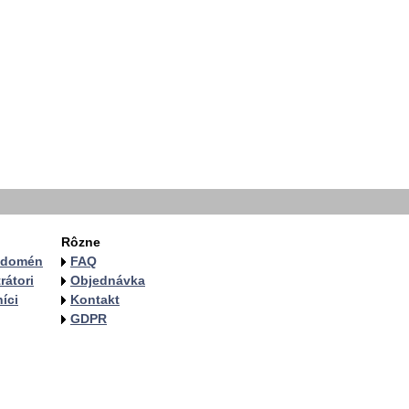
Rôzne
a domén
FAQ
rátori
Objednávka
íci
Kontakt
GDPR