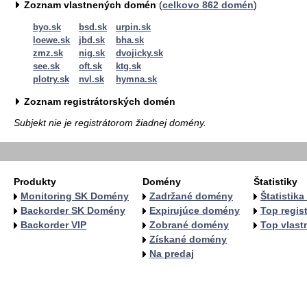
Zoznam vlastnených domén
(
celkovo 862 domén
)
byo.sk
bsd.sk
urpin.sk
loewe.sk
jbd.sk
bha.sk
zmz.sk
nig.sk
dvojicky.sk
see.sk
oft.sk
ktg.sk
plotry.sk
nvl.sk
hymna.sk
Zoznam registrátorských domén
Subjekt nie je registrátorom žiadnej domény.
Produkty
Domény
Štatistiky
Monitoring SK Domény
Zadržané domény
Štatistik
Backorder SK Domény
Expirujúce domény
Top regist
Backorder VIP
Zobrané domény
Top vlastn
Získané domény
Na predaj