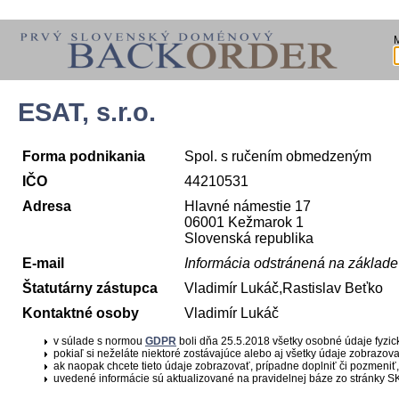
ESAT, s.r.o.
Forma podnikania
Spol. s ručením obmedzeným
IČO
44210531
Adresa
Hlavné námestie 17
06001 Kežmarok 1
Slovenská republika
E-mail
Informácia odstránená na základ
Štatutárny zástupca
Vladimír Lukáč,Rastislav Beťko
Kontaktné osoby
Vladimír Lukáč
v súlade s normou
GDPR
boli dňa 25.5.2018 všetky osobné údaje fyzi
pokiaľ si neželáte niektoré zostávajúce alebo aj všetky údaje zobrazov
ak naopak chcete tieto údaje zobrazovať, prípadne doplniť či pozmeniť,
uvedené informácie sú aktualizované na pravidelnej báze zo stránky SK