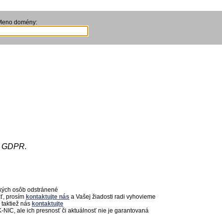
Meno domény:
e GDPR.
ckých osôb odstránené
ať, prosím
kontaktujte nás
a Vašej žiadosti radi vyhovieme
 taktiež nás
kontaktujte
-NIC, ale ich presnosť či aktuálnosť nie je garantovaná