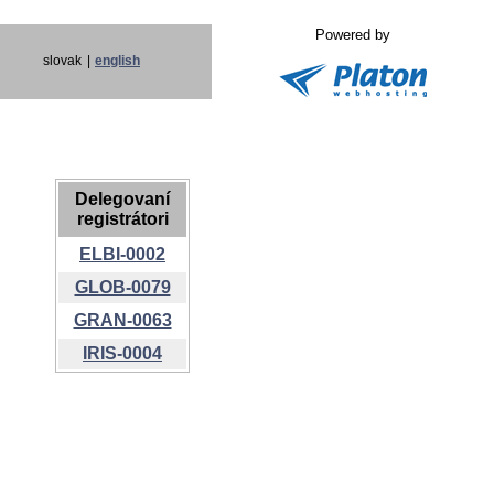
Powered by
slovak
|
english
Delegovaní
registrátori
ELBI-0002
GLOB-0079
GRAN-0063
IRIS-0004