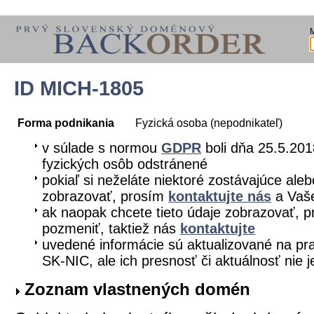
ID MICH-1805
Forma podnikania
Fyzická osoba (nepodnikateľ)
v súlade s normou
GDPR
boli dňa 25.5.201
fyzických osôb odstránené
pokiaľ si neželáte niektoré zostávajúce aleb
zobrazovať, prosím
kontaktujte nás
a Vaše
ak naopak chcete tieto údaje zobrazovať, pr
pozmeniť, taktiež nás
kontaktujte
uvedené informácie sú aktualizované na pra
SK-NIC, ale ich presnosť či aktuálnosť nie 
Zoznam vlastnených domén