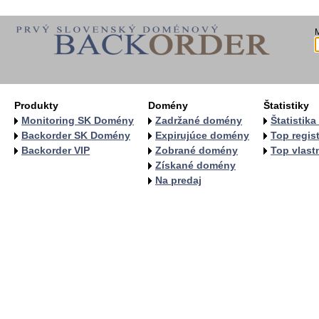
Produkty
Domény
Štatistiky
Monitoring SK Domény
Zadržané domény
Štatistik
Backorder SK Domény
Expirujúce domény
Top regist
Backorder VIP
Zobrané domény
Top vlastn
Získané domény
Na predaj