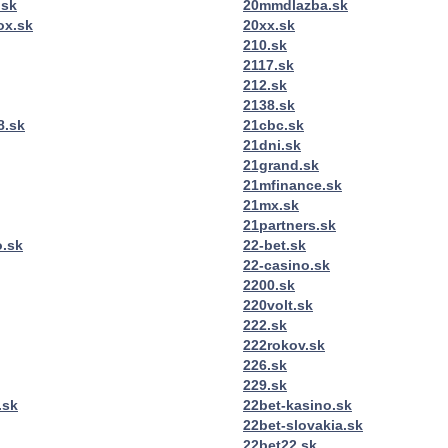
.sk
20mmdlazba.sk
ox.sk
20xx.sk
210.sk
2117.sk
212.sk
2138.sk
8.sk
21cbc.sk
21dni.sk
21grand.sk
21mfinance.sk
21mx.sk
21partners.sk
o.sk
22-bet.sk
22-casino.sk
2200.sk
220volt.sk
222.sk
222rokov.sk
226.sk
229.sk
.sk
22bet-kasino.sk
22bet-slovakia.sk
22bet22.sk