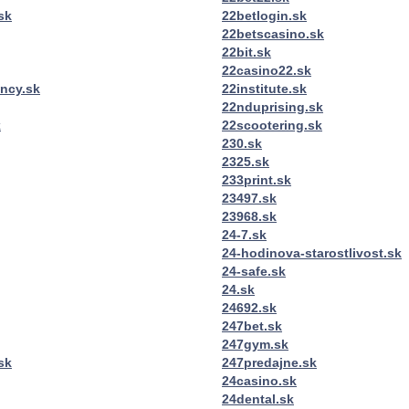
sk
22betlogin.sk
22betscasino.sk
22bit.sk
22casino22.sk
ncy.sk
22institute.sk
22nduprising.sk
k
22scootering.sk
230.sk
2325.sk
233print.sk
23497.sk
23968.sk
24-7.sk
24-hodinova-starostlivost.sk
24-safe.sk
24.sk
24692.sk
247bet.sk
247gym.sk
sk
247predajne.sk
24casino.sk
24dental.sk