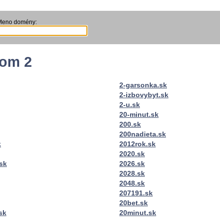
Meno domény:
nom 2
2-garsonka.sk
2-izbovybyt.sk
2-u.sk
20-minut.sk
200.sk
200nadieta.sk
k
2012rok.sk
2020.sk
sk
2026.sk
2028.sk
2048.sk
207191.sk
20bet.sk
sk
20minut.sk