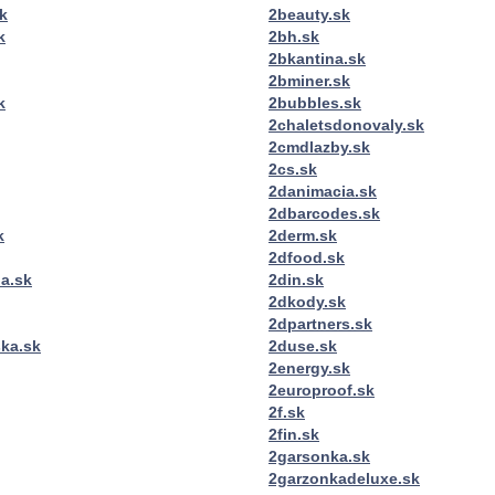
k
2beauty.sk
k
2bh.sk
2bkantina.sk
2bminer.sk
k
2bubbles.sk
2chaletsdonovaly.sk
2cmdlazby.sk
2cs.sk
2danimacia.sk
2dbarcodes.sk
k
2derm.sk
2dfood.sk
ia.sk
2din.sk
2dkody.sk
2dpartners.sk
ka.sk
2duse.sk
2energy.sk
2europroof.sk
2f.sk
2fin.sk
2garsonka.sk
2garzonkadeluxe.sk