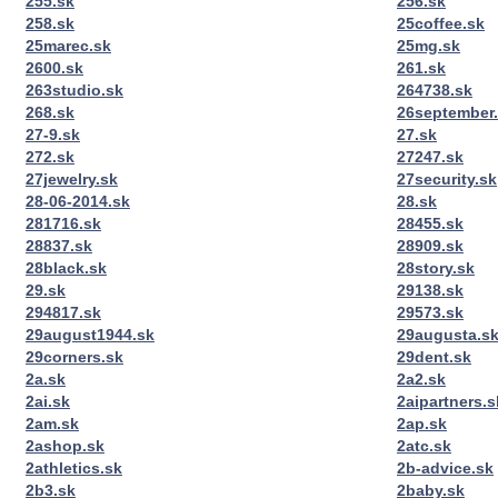
255.sk
256.sk
258.sk
25coffee.sk
25marec.sk
25mg.sk
2600.sk
261.sk
263studio.sk
264738.sk
268.sk
26september
27-9.sk
27.sk
272.sk
27247.sk
27jewelry.sk
27security.sk
28-06-2014.sk
28.sk
281716.sk
28455.sk
28837.sk
28909.sk
28black.sk
28story.sk
29.sk
29138.sk
294817.sk
29573.sk
29august1944.sk
29augusta.s
29corners.sk
29dent.sk
2a.sk
2a2.sk
2ai.sk
2aipartners.s
2am.sk
2ap.sk
2ashop.sk
2atc.sk
2athletics.sk
2b-advice.sk
2b3.sk
2baby.sk