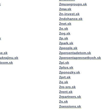
k
2musegroups.sk
2mw.sk
2n-invest.sk
2ndchance.sk
2net.sk
2o.sk
2og.sk
k
2p.sk
2park.sk
2people.sk
ne.sk
2percentadetom.sk
ukrajinu.sk
2percentaprevsetkych.sk
icom.sk
2pi.sk
2plus.sk
2ponozky.sk
2prt.sk
2q.sk
2re-sro.sk
2rent.sk
2rpartners.sk
2s.sk
2sessions.sk